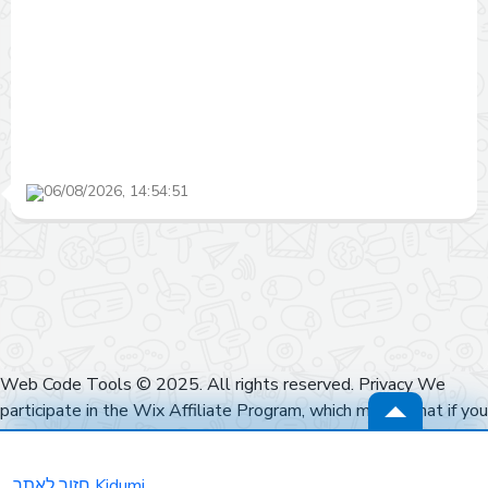
06/08/2026, 14:54:51
Web Code Tools © 2025. All rights reserved. Privacy We
participate in the Wix Affiliate Program, which means that if you
click on a link to Wix and sign up for their services, we may earn
a commission at no extra cost to you. Our recommendations are
חזור לאתר Kidumi