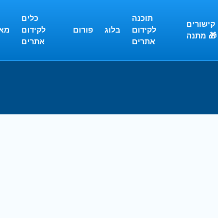
תוכנה
כלים
קישורים
לקידום
בלוג
פורום
לקידום
מא
מתנה 🎁
אתרים
אתרים