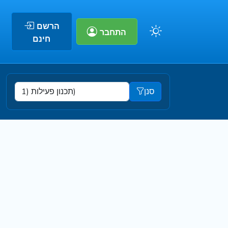
הרשם
התחבר
חינם
סנן