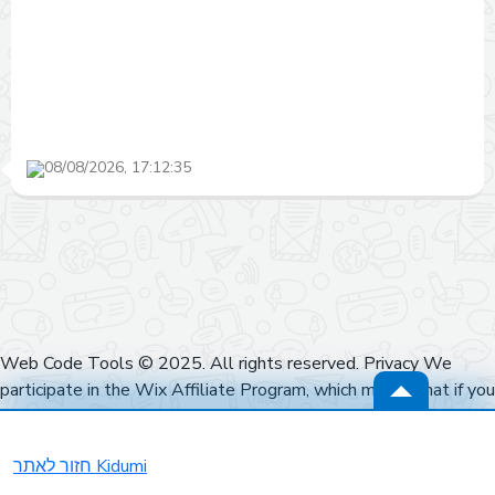
08/08/2026, 17:12:35
Web Code Tools © 2025. All rights reserved. Privacy We
participate in the Wix Affiliate Program, which means that if you
click on a link to Wix and sign up for their services, we may earn
a commission at no extra cost to you. Our recommendations are
חזור לאתר Kidumi
based on our genuine experience and expertise with their