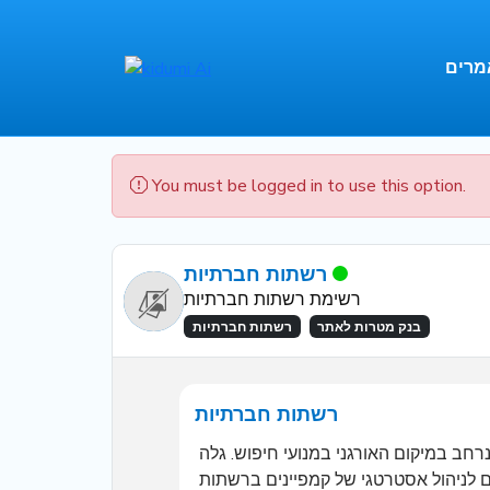
מרים
You must be logged in to use this option.
רשתות חברתיות
רשימת רשתות חברתיות
בנק מטרות לאתר
רשתות חברתיות
רשתות חברתיות
קידום אתרים דרך רשתות חברתיות: למד כיצד להפוך את חשבונות המדיה החברתית שלך לכלי יעיל לשיפור נרחב במיקום האורגני במנועי חיפוש. גלה 
איך ליצור תוכן מרתק ומעורר עניין, לבנות קהילה מקורית וליצור קשרים עם לקוחות פוטנציאליים. קבל כלים וטיפים לניהול אסטרטגי של קמפיינים ברשתות 