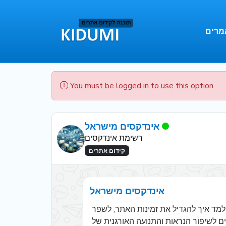
מרים
You must be logged in to use this option.
אינדקסים מישראל
רשימת אינדקסים
קידום אתרים
אינדקסים מישראל
קידום אתרים באמצעות רישום לאתרי אינדקס: המדריך המוביל לשיפור נרחב במיקום האורגני במנועי חיפוש. למד איך להגדיל את זמינות האתר, לשפר 
את קישורי החזרה, וליצור אסטרטגיות אפקטיביות לרישום באינדקסים מובילים. התקדם עם כלי וטכניקות עדכניים לשיפור הנראות והתנועה האורגנית של 