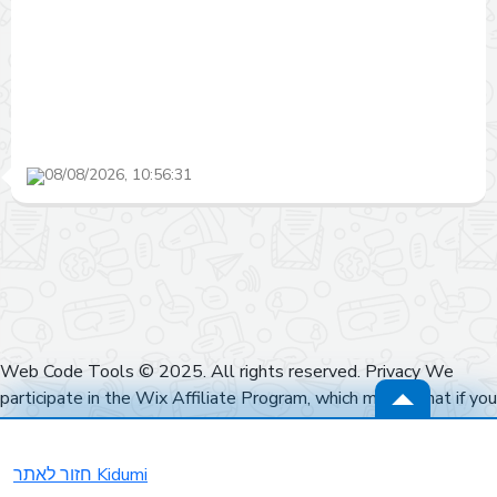
08/08/2026, 10:56:31
Web Code Tools © 2025. All rights reserved. Privacy We
participate in the Wix Affiliate Program, which means that if you
click on a link to Wix and sign up for their services, we may earn
a commission at no extra cost to you. Our recommendations are
חזור לאתר Kidumi
based on our genuine experience and expertise with their