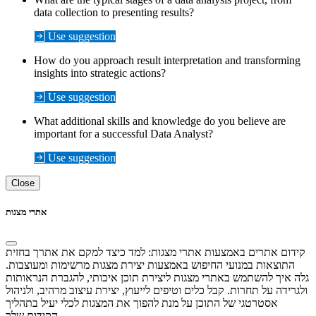
data collection to presenting results?
Use suggestion
How do you approach result interpretation and transforming
insights into strategic actions?
Use suggestion
What additional skills and knowledge do you believe are
important for a successful Data Analyst?
Use suggestion
Close
אתרי מצגות
קידום אתרים באמצעות אתרי מצגות: למד כיצד למקם את אתרך בחזית
התוצאות במנועי החיפוש באמצעות יצירת מצגות מרשימות ומעוצבות.
גלה איך להשתמש באתרי מצגות ליצירת תוכן איכותי, להגברת הנראותות
ולגרידה על תחרות. קבל כלים וטיפים לייעוץ, יצירת עיצוב מרהיב, ולניהול
אסטרטגי של התוכן על מנת להפוך את המצגות לכלי יעיל בתהליך
הקידום שלך