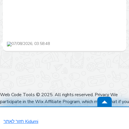
07/08/2026, 03:58:48
Web Code Tools © 2025. All rights reserved. Privacy We
participate in the Wix Affiliate Program, which means that if you
click on a link to Wix and sign up for their services, we may earn
a commission at no extra cost to you. Our recommendations are
חזור לאתר Kidumi
based on our genuine experience and expertise with their