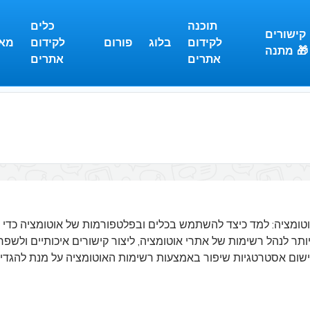
תוכנה
כלים
קישורים
לקידום
בלוג
פורום
לקידום
מא
מתנה 🎁
אתרים
אתרים