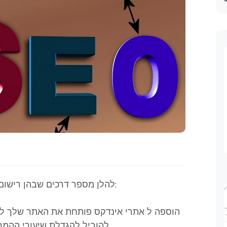
להלן מספר דרכים שבהן רישום לאינדקסים יכול לעזור לקדם את האתר שלך:
להוביל להגדלת שיעורי ההמרה ולמספר מוגבר של לידים עבור העסק שלך.