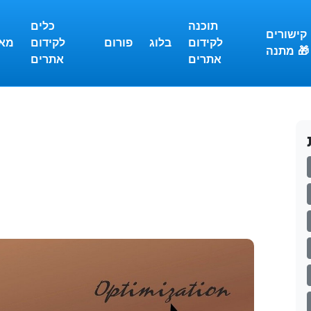
תוכנה
כלים
קישורים
לקידום
בלוג
פורום
לקידום
מא
מתנה 🎁
אתרים
אתרים