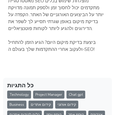
מאסטרטגיית SEO מוצלחת. שימוש בכלים
מתקדמים יכול לחסוך זמן ולספק תמונה מדויקת
יותר על הביצועים האורגניים של האתר. הקפדה על
בדיקת מיקום באופן שגרתי תסייע לך לשפר את
הדירוגים ולהגיע ליותר לקוחות פוטנציאליים.
ביצעת בדיקת מיקום היום? הגיע הזמן להתחיל
ולעקוב אחרי ההתקדמות שלך בעולם ה-SEO!
כל התגיות
Technology
Project Manager
Chat gpt
קידום אורגני
קידום אתרים
Business
אינדוקס
הוסף אתר
הוסף עסק
כלים לקידום אתרים