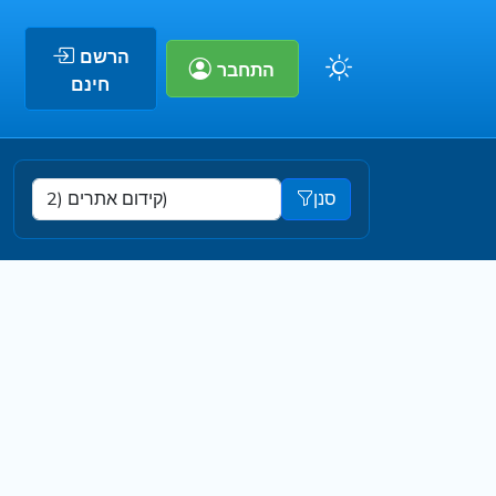
הרשם
התחבר
חינם
סנן